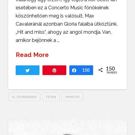
esetében ez a Concerto Music főnökeinek
köszönhetően meg is valósult, Max
Cavaleránál azonban Gloria falaiba ütköztünk.
„Hit and miss”, ahogy az angol mondja. Van,
amikor bejönnek a …
Read More
150
Tweet
Pin
Share
150
SHARES
AL JOURGENSEN
FEZEN
MINISTRY