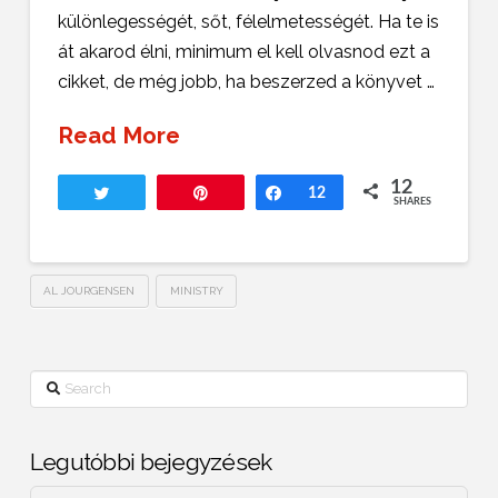
különlegességét, sőt, félelmetességét. Ha te is
át akarod élni, minimum el kell olvasnod ezt a
cikket, de még jobb, ha beszerzed a könyvet …
Read More
12
Tweet
Pin
Share
12
SHARES
AL JOURGENSEN
MINISTRY
Search
Legutóbbi bejegyzések