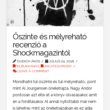
Őszinte és mélyreható
recenzió a
Shockmagazintól
DUDICH ÁKOS
JÚLIUS 24, 2018
FELBUKKANÁS
,
UNCATEGORIZED
LEAVE A COMMENT
Mondhatni túl őszinte és túl mélyreható… pont
mint Al Jourgensen önéletrajza. Nagy Andor
pontosan azt élte át a könyv olvasásakor, amit
én a fordításakor. Al annál nyitottabb már nem
is lehetne, mint az önéletrajzában és ez adja