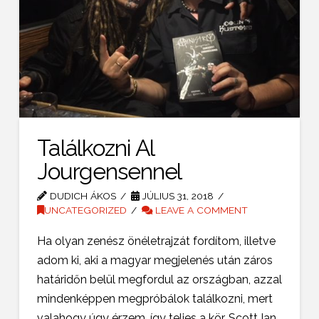
Találkozni Al
Jourgensennel
DUDICH ÁKOS
JÚLIUS 31, 2018
UNCATEGORIZED
LEAVE A COMMENT
Ha olyan zenész önéletrajzát fordítom, illetve
adom ki, aki a magyar megjelenés után záros
határidőn belül megfordul az országban, azzal
mindenképpen megpróbálok találkozni, mert
valahogy úgy érzem, így teljes a kör. Scott Ian