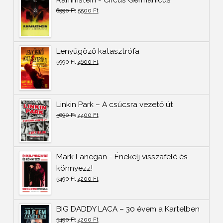
6990
Ft
5500
Ft
Lenyűgöző katasztrófa
5990
Ft
4600
Ft
Linkin Park – A csúcsra vezető út
5690
Ft
4400
Ft
Mark Lanegan - Énekelj visszafelé és
könnyezz!
5490
Ft
4200
Ft
BIG DADDY LACA – 30 évem a Kartelben
5490
Ft
4200
Ft