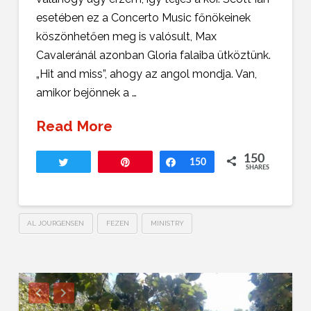
esetében ez a Concerto Music főnökeinek
köszönhetően meg is valósult, Max
Cavaleránál azonban Gloria falaiba ütköztünk.
„Hit and miss”, ahogy az angol mondja. Van,
amikor bejönnek a …
Read More
150
Tweet
Pin
Share
150
SHARES
AL JOURGENSEN
FEZEN
MINISTRY