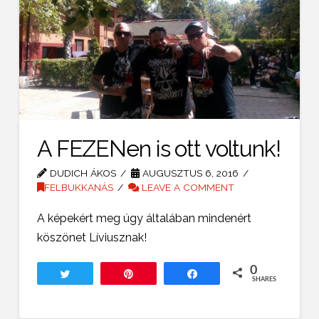
A FEZENen is ott voltunk!
DUDICH ÁKOS
AUGUSZTUS 6, 2016
FELBUKKANÁS
LEAVE A COMMENT
A képekért meg úgy általában mindenért
köszönet Líviusznak!
0
Tweet
Pin
Share
SHARES