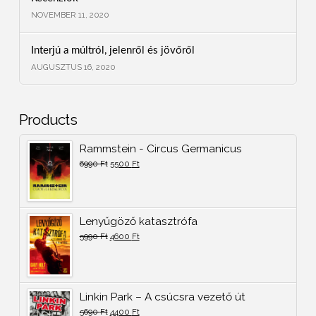
NOVEMBER 11, 2020
Interjú a múltról, jelenről és jövőről
AUGUSZTUS 16, 2020
Products
Rammstein - Circus Germanicus
6990
Ft
5500
Ft
Lenyűgöző katasztrófa
5990
Ft
4600
Ft
Linkin Park – A csúcsra vezető út
5690
Ft
4400
Ft