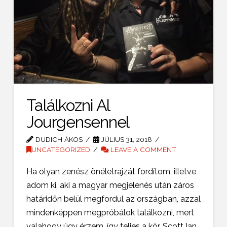
Találkozni Al
Jourgensennel
DUDICH ÁKOS
JÚLIUS 31, 2018
UNCATEGORIZED
LEAVE A COMMENT
Ha olyan zenész önéletrajzát fordítom, illetve
adom ki, aki a magyar megjelenés után záros
határidőn belül megfordul az országban, azzal
mindenképpen megpróbálok találkozni, mert
valahogy úgy érzem, így teljes a kör. Scott Ian