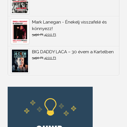
Mark Lanegan - Énekelj visszafelé és
könnyezz!
5490
Ft
4200
Ft
BIG DADDY LACA – 30 évem a Kartelben
5490
Ft
4200
Ft