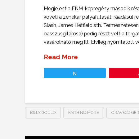
Megjelent a FNM-képregény második része
követi a zenekar pályafutását, ráadásul r
Slash, James Hetfield stb. Természetesen 
basszusgitárosa) pedig részt vett a forg
vásárolható meg itt. Elvileg nyomtatott ve
Read More
Tweet
BILLY GOULD
FAITH NO MORE
ORAVECZ GE