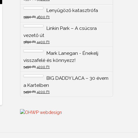
Lenyűgöző katasztrófa
5990
Ft
4600
Ft
Linkin Park – A csúcsra
vezető út
5690
Ft
4400
Ft
Mark Lanegan - Énekelj
visszafelé és könnyezz!
5490
Ft
4200
Ft
BIG DADDY LACA – 30 évem
a Kartelben
5490
Ft
4200
Ft