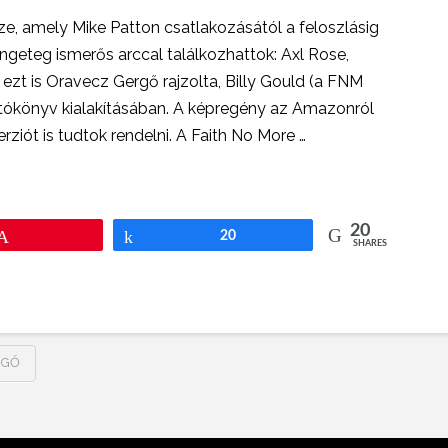
, amely Mike Patton csatlakozásától a feloszlásig
engeteg ismerős arccal találkozhattok: Axl Rose,
ezt is Oravecz Gergő rajzolta, Billy Gould (a FNM
atókönyv kialakításában. A képregény az Amazonról
rziót is tudtok rendelni. A Faith No More …
20
Pin
Share
20
SHARES
RGŐ