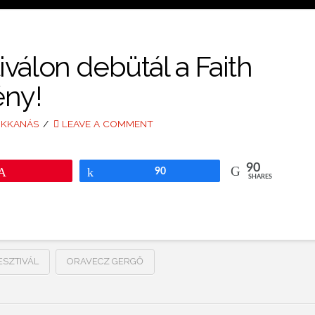
válon debütál a Faith
ny!
UKKANÁS
LEAVE A COMMENT
90
Pin
Share
90
SHARES
SZTIVÁL
ORAVECZ GERGŐ