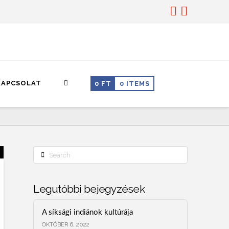
KAPCSOLAT
0
FT
0 ITEMS
Search
Legutóbbi bejegyzések
A síksági indiánok kultúrája
OKTÓBER 6, 2022