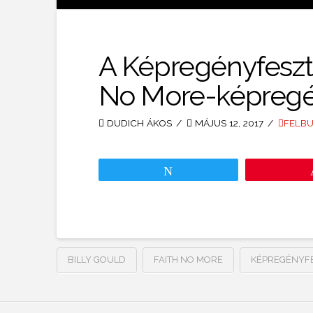
A Képregényfeszti
No More-képregé
DUDICH ÁKOS
MÁJUS 12, 2017
FELB
Tweet
BILLY GOULD
FAITH NO MORE
KÉPREGÉNYFE