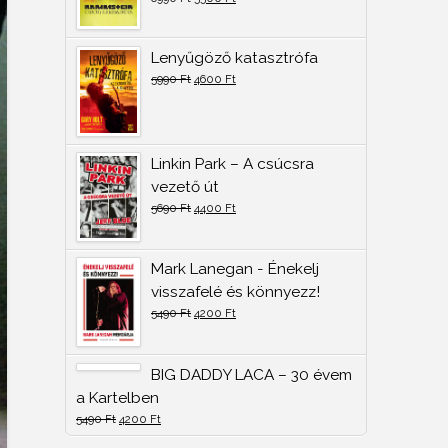
Lenyűgöző katasztrófa
5990
Ft
4600
Ft
Linkin Park – A csúcsra
vezető út
5690
Ft
4400
Ft
Mark Lanegan - Énekelj
visszafelé és könnyezz!
5490
Ft
4200
Ft
BIG DADDY LACA – 30 évem
a Kartelben
5490
Ft
4200
Ft