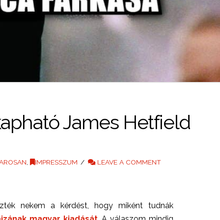
a kapható James Hetfield
AROSAN
,
IMPRESSZUM
LEAVE A COMMENT
zték nekem a kérdést, hogy miként tudnák
ajzának magyar kiadását
. A válaszom mindig