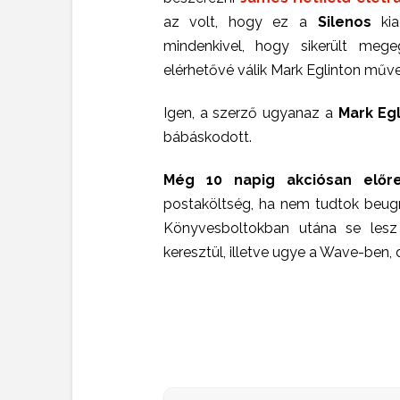
az volt, hogy ez a
Silenos
ki
mindenkivel, hogy sikerült meg
elérhetővé válik Mark Eglinton műve
Igen, a szerző ugyanaz a
Mark Egl
bábáskodott.
Még 10 napig akciósan előre
postaköltség, ha nem tudtok beugr
Könyvesboltokban utána se lesz
keresztül, illetve ugye a Wave-ben, 