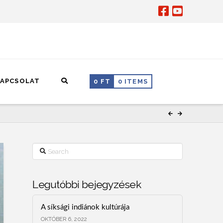
APCSOLAT
0
FT
0 ITEMS
Search
Legutóbbi bejegyzések
A síksági indiánok kultúrája
OKTÓBER 6, 2022