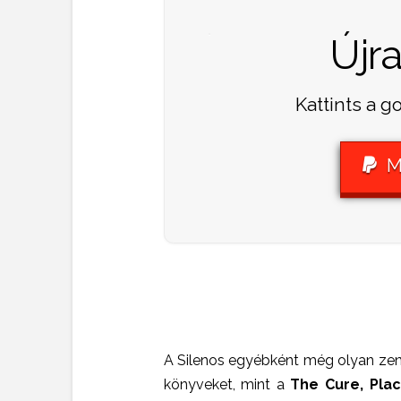
Újr
Kattints a 
M
A Silenos egyébként még olyan zene
könyveket, mint a
The Cure, Pla