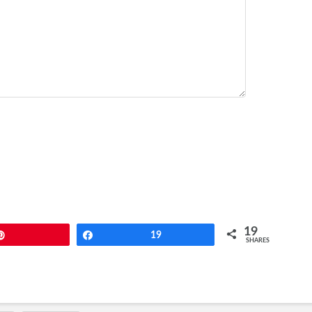
19
Pin
Share
19
SHARES