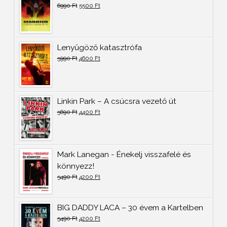
6990
Ft
5500
Ft
Lenyűgöző katasztrófa
5990
Ft
4600
Ft
Linkin Park – A csúcsra vezető út
5690
Ft
4400
Ft
Mark Lanegan - Énekelj visszafelé és
könnyezz!
5490
Ft
4200
Ft
BIG DADDY LACA – 30 évem a Kartelben
5490
Ft
4200
Ft