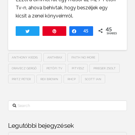
Tv-n, ahova behívtak, hogy beszéljek egy
kicsit a zenei könyveimről.
45
Tweet
Pin
Share
45
SHARES
ANTHONY KIEDIS
ANTHRAX
FAITH NO MORE
ORAVECZ GERGŐ
PETŐFI TV
PITYESZ
PRIEGER ZSOLT
PRITZ PÉTER
REX BROWN
RHCP
SCOTT IAN
Search
Legutóbbi bejegyzések