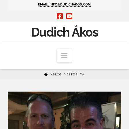
EMAIL: INFO@DUDICHAKOS.COM
Dudich Ákos
Navigation
HOME
BLOG
PETŐFI TV