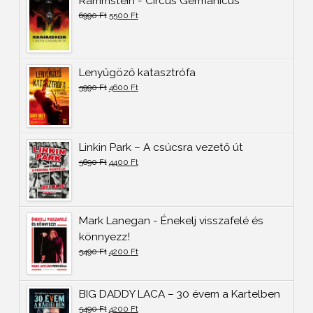
Rammstein - Circus Germanicus
6990
Ft
5500
Ft
Lenyűgöző katasztrófa
5990
Ft
4600
Ft
Linkin Park – A csúcsra vezető út
5690
Ft
4400
Ft
Mark Lanegan - Énekelj visszafelé és
könnyezz!
5490
Ft
4200
Ft
BIG DADDY LACA – 30 évem a Kartelben
5490
Ft
4200
Ft