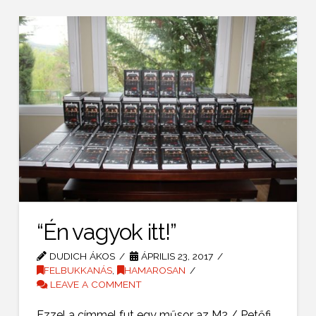
“Én vagyok itt!”
DUDICH ÁKOS
ÁPRILIS 23, 2017
FELBUKKANÁS
,
HAMAROSAN
LEAVE A COMMENT
Ezzel a címmel fut egy műsor az M2 / Petőfi