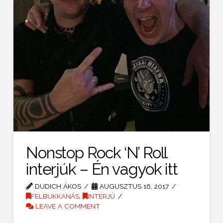
Nonstop Rock ‘N’ Roll
interjúk – Én vagyok itt
DUDICH ÁKOS
AUGUSZTUS 16, 2017
FELBUKKANÁS
,
INTERJÚ
LEAVE A COMMENT