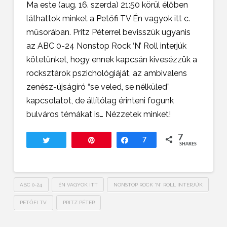
Ma este (aug. 16. szerda) 21:50 körül élőben
láthattok minket a Petőfi TV Én vagyok itt c.
műsorában. Pritz Péterrel bevisszük ugyanis
az ABC 0-24 Nonstop Rock ‘N’ Roll interjúk
kötetünket, hogy ennek kapcsán kivesézzük a
rocksztárok pszichológiáját, az ambivalens
zenész-újságíró “se veled, se nélküled”
kapcsolatot, de állítólag érinteni fogunk
bulváros témákat is… Nézzetek minket!
7
Tweet
Pin
Share
7
SHARES
ABC 0-24
ÉN VAGYOK ITT
NONSTOP ROCK 'N' ROLL INTERJÚK
PETŐFI TV
PRITZ PÉTER