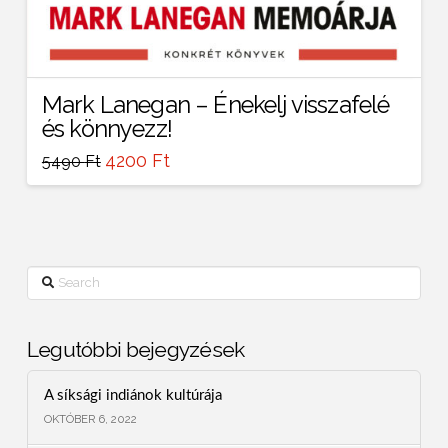
Mark Lanegan – Énekelj visszafelé
és könnyezz!
4200
Ft
5490
Ft
Search
Legutóbbi bejegyzések
A síksági indiánok kultúrája
OKTÓBER 6, 2022