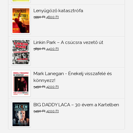
Lenyűgöző katasztrófa
5990
Ft
4600
Ft
Linkin Park – A csúcsra vezető út
5690
Ft
4400
Ft
Mark Lanegan - Énekelj visszafelé és
könnyezz!
5490
Ft
4200
Ft
BIG DADDY LACA – 30 évem a Kartelben
5490
Ft
4200
Ft