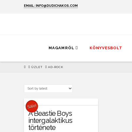
EMAIL: INFO@DUDICHAKOS.COM
MAGAMRÓL
KÖNYVESBOLT
HOME
ÜZLET
AD-ROCK
Sale!
A Beastie Boys
intergalaktikus
története