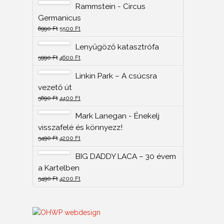
Rammstein - Circus
Germanicus
6990
Ft
5500
Ft
Lenyűgöző katasztrófa
5990
Ft
4600
Ft
Linkin Park – A csúcsra
vezető út
5690
Ft
4400
Ft
Mark Lanegan - Énekelj
visszafelé és könnyezz!
5490
Ft
4200
Ft
BIG DADDY LACA – 30 évem
a Kartelben
5490
Ft
4200
Ft