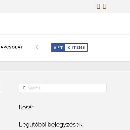
KAPCSOLAT
0
FT
0 ITEMS
Search
Kosár
Legutóbbi bejegyzések