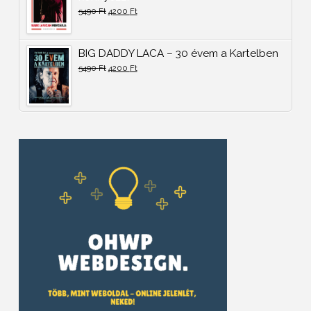
5490
Ft
4200
Ft
BIG DADDY LACA – 30 évem a Kartelben
5490
Ft
4200
Ft