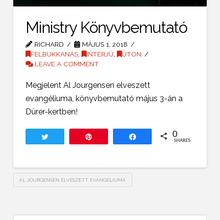
Ministry Könyvbemutató
RICHARD
MÁJUS 1, 2018
FELBUKKANÁS
,
INTERJÚ
,
ÚTON
LEAVE A COMMENT
Megjelent Al Jourgensen elveszett
evangéliuma, könyvbemutató május 3-án a
Dürer-kertben!
0
Tweet
Pin
Share
SHARES
AL JOURGENSEN ELVESZETT EVANGELIUMA
Search