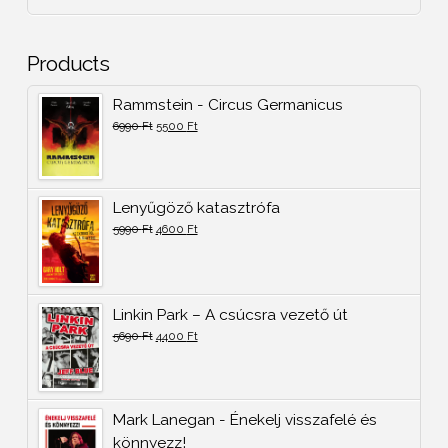
Products
Rammstein - Circus Germanicus
6990
Ft
5500
Ft
Lenyűgöző katasztrófa
5990
Ft
4600
Ft
Linkin Park – A csúcsra vezető út
5690
Ft
4400
Ft
Mark Lanegan - Énekelj visszafelé és
könnyezz!