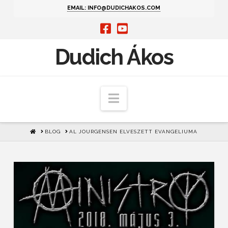
EMAIL: INFO@DUDICHAKOS.COM
Dudich Ákos
Navigation
HOME
BLOG
AL JOURGENSEN ELVESZETT EVANGELIUMA